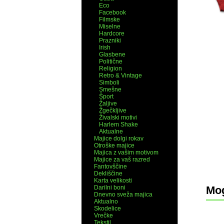
Eco
Facebook
Filmske
Miselne
Hardcore
Prazniki
Irish
Glasbene
Politične
Religion
Retro & Vintage
Simboli
Smešne
Šport
Žaljive
Žgečkljive
Živalski motivi
Harlem Shake
Aktualne
Majice dolgi rokav
Otroške majice
Majica z vašim motivom
Majice za vaš razred
Fantovščine
Dekliščine
Karta velikosti
Darilni boni
Mog
Dnevno sveža majica
Aktualno
Skodelice
Vrečke
Tekstil