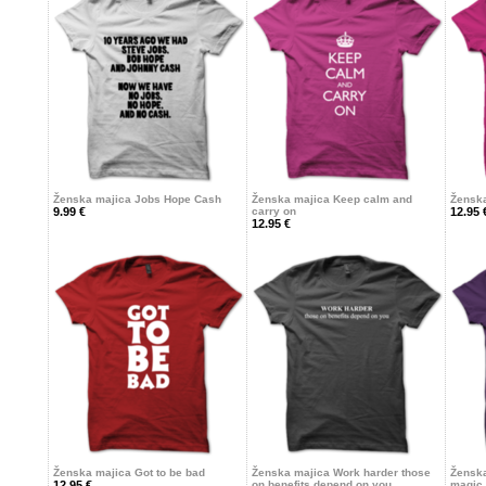
Ženska majica Jobs Hope Cash
Ženska majica Keep calm and
Ženska
9.99 €
carry on
12.95 
12.95 €
Ženska majica Got to be bad
Ženska majica Work harder those
Ženska
12.95 €
on benefits depend on you
magic