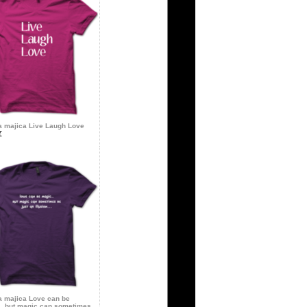
 majica Live Laugh Love
€
 majica Love can be
…but magic can sometimes