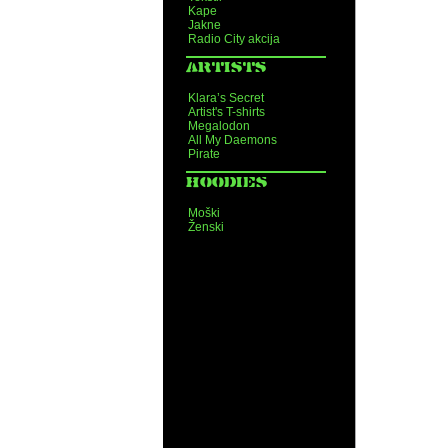
Kape
Jakne
Radio City akcija
ARTISTS
Klara’s Secret
Artist's T-shirts
Megalodon
All My Daemons
Pirate
HOODIES
Moški
Ženski