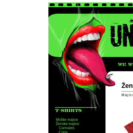
WE WA
Žen
Majic
T-SHIRTS
Moške majice
Ženske majice
Cannabis
Cuba