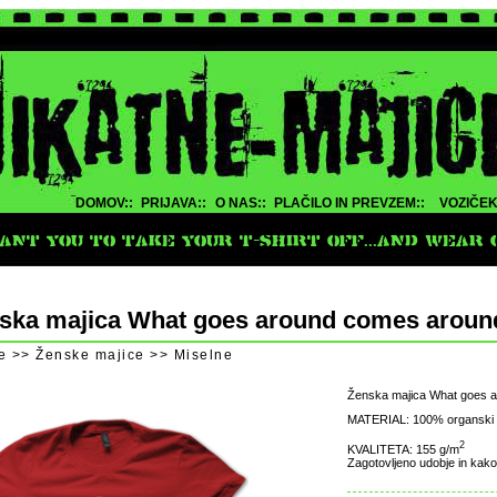
DOMOV::
PRIJAVA::
O NAS::
PLAČILO IN PREVZEM::
VOZIČEK
NT YOU TO TAKE YOUR T-SHIRT OFF...AND WEAR O
ska majica What goes around comes aroun
e >> Ženske majice >> Miselne
Ženska majica What goes 
MATERIAL: 100% organski
2
KVALITETA: 155 g/m
Zagotovljeno udobje in kako