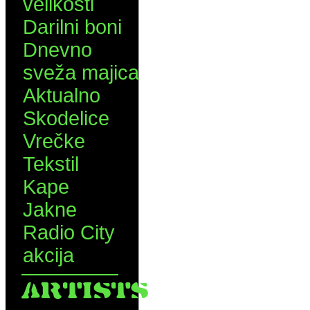
velikosti
Darilni boni
Dnevno
sveža majica
Aktualno
Skodelice
Vrečke
Tekstil
Kape
Jakne
Radio City
akcija
ARTISTS