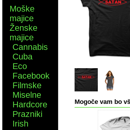
Moške
majice
Ženske
majice
Cannabis
Cuba
Eco
Facebook
Filmske
Miselne
Mogoče vam bo vš
Hardcore
Prazniki
Irish