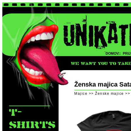
DOMOV::
PRIJ
WE WANT YOU TO TAKE 
Ženska majica Sat
Majice >> Ženske majice >>
T-
SHIRTS