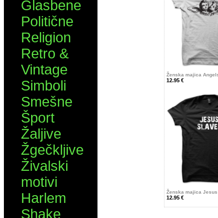
Glasbene
Politične
Religion
Retro &
Vintage
Ženska majica Angel
12.95 €
Simboli
Smešne
Šport
Žaljive
Žgečkljive
Živalski
motivi
Ženska majica Jesus
Harlem
12.95 €
Shake