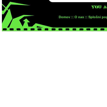
YOU 
Domov ::
O nas ::
Splošni pog