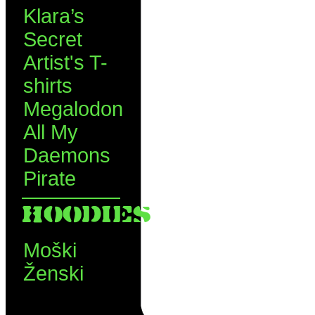
Klara’s
Secret
Artist's T-
shirts
Megalodon
All My
Daemons
Pirate
HOODIES
Moški
Ženski