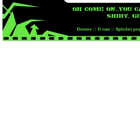
OH COME ON..YOU C
SHIRT, G
Domov ::
O nas ::
Splošni pog