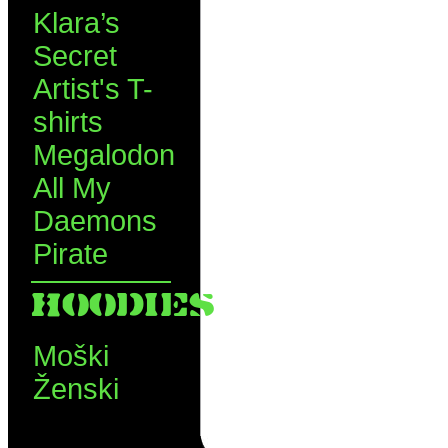
Klara’s
Secret
Artist's T-
shirts
Megalodon
All My
Daemons
Pirate
HOODIES
Moški
Ženski