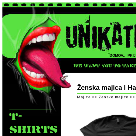
DOMOV::
PRIJ
WE WANT YOU TO TAKE 
Ženska majica I Ha
Majice >> Ženske majice >
T-
SHIRTS