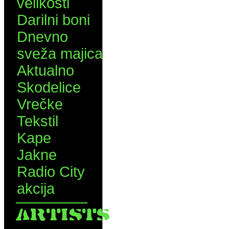
velikosti
Darilni boni
Dnevno
sveža majica
Aktualno
Skodelice
Vrečke
Tekstil
Kape
Jakne
Radio City
akcija
ARTISTS