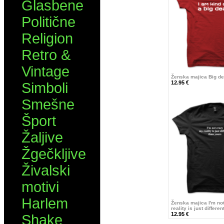
Glasbene
Politične
Religion
Retro &
Vintage
Ženska majica Big de
12.95 €
Simboli
Smešne
Šport
Žaljive
Žgečkljive
Živalski
motivi
Harlem
Ženska majica I'm no
reality is just differe
12.95 €
Shake