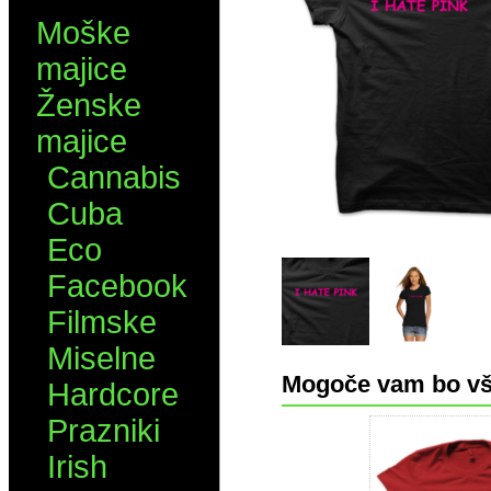
Moške
majice
Ženske
majice
Cannabis
Cuba
Eco
Facebook
Filmske
Miselne
Mogoče vam bo vš
Hardcore
Prazniki
Irish