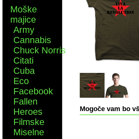
Moške
majice
Army
Cannabis
Chuck Norris
Citati
Cuba
Eco
Facebook
Fallen
Mogoče vam bo vš
Heroes
Filmske
Miselne