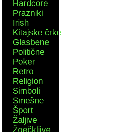
Hardcore
Prazniki
Irish
Kitajske črke
Glasbene
Politične
Poker
Retro
Religion
Simboli
Smešne
Šport
Žaljive
Žgečkljive