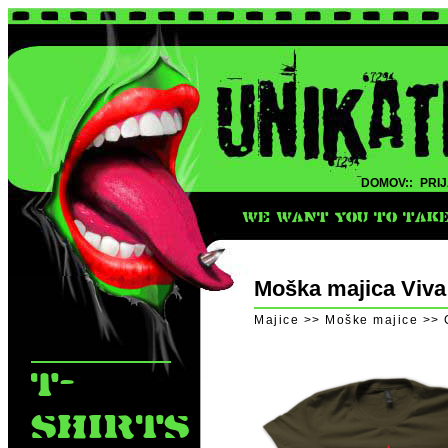
DOMOV::
PRIJ
WE WANT YOU TO TAKE 
Moška majica Viva 
Majice >> Moške majice >>
T-
SHIRTS