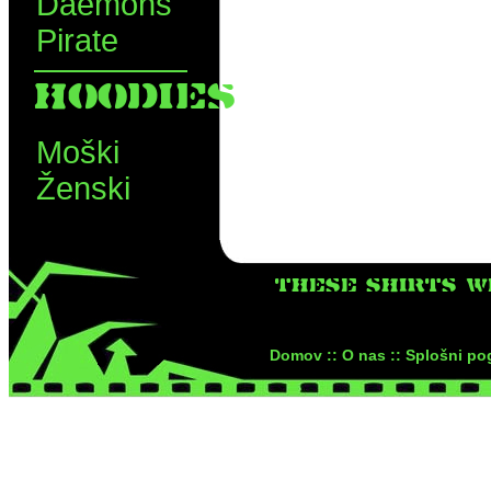
Daemons
Pirate
HOODIES
Moški
Ženski
THESE SHIRTS W
Domov ::
O nas ::
Splošni pog