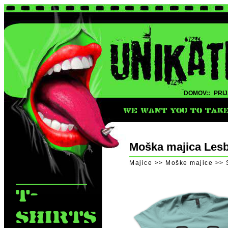
DOMOV::
PRIJ
WE WANT YOU TO TAKE 
Moška majica Lesb
Majice >> Moške majice >> 
T-
SHIRTS