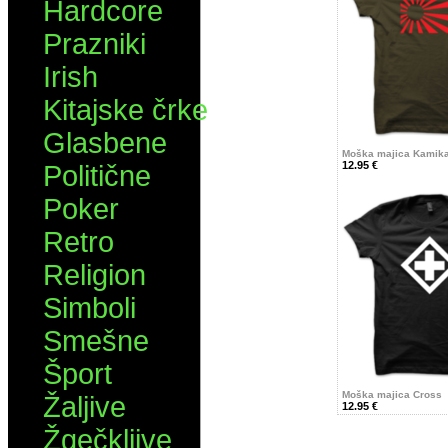
Hardcore
Prazniki
Irish
Kitajske črke
Glasbene
Moška majica Kamik
12.95 €
Politične
Poker
Retro
Religion
Simboli
Smešne
Šport
Moška majica Cross
Žaljive
12.95 €
Žgečkljive