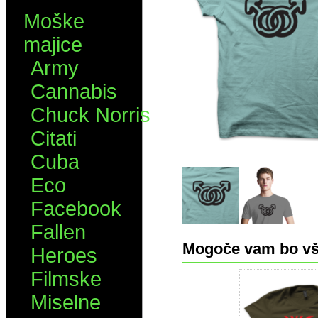
Moške
majice
Army
Cannabis
Chuck Norris
Citati
Cuba
Eco
Facebook
Fallen
Mogoče vam bo vš
Heroes
Filmske
Miselne