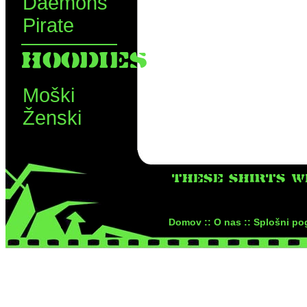
Daemons
Pirate
HOODIES
Moški
Ženski
THESE SHIRTS W
Domov ::
O nas ::
Splošni pog