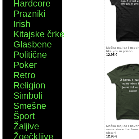
Hardcore
Prazniki
Irish
Kitajske črke
Glasbene
Moška majica I used 
like you in prison…
Politične
12.95 €
Poker
Retro
Religion
Simboli
Smešne
Šport
Žaljive
Moška majica I haven
same since that hous
sister!
Žgečkljive
12.95 €