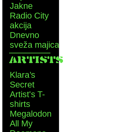
Jakne
Radio City
akcija
Dnevno
sveža majica
ARTISTS
Klara’s
Secret
Artist's T-
shirts
Megalodon
All My