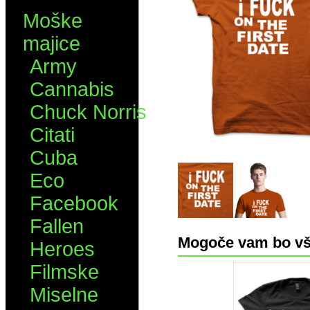
Moške
majice
Army
Cannabis
Chuck Norris
Citati
Cuba
Eco
Facebook
Fallen
Mogoče vam bo vš
Heroes
Filmske
Miselne