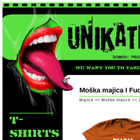
DOMOV::
PRIJ
WE WANT YOU TO TAKE 
Moška majica I Fuck
Majice >> Moške majice >> Ž
T-
SHIRTS