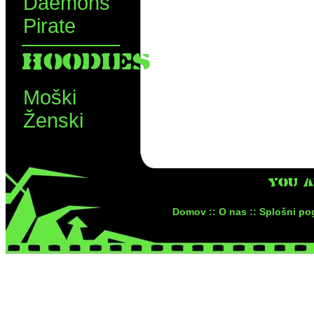
Daemons
Pirate
HOODIES
Moški
Ženski
YOU 
Domov ::
O nas ::
Splošni pog