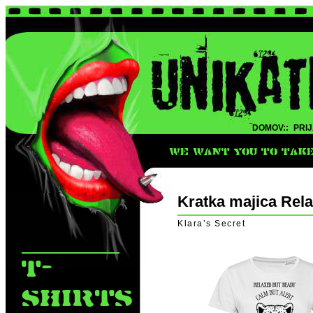
DOMOV::
PRIJ
WE WANT YOU TO TAKE 
Kratka majica Rel
Klara’s Secret
T-
SHIRTS