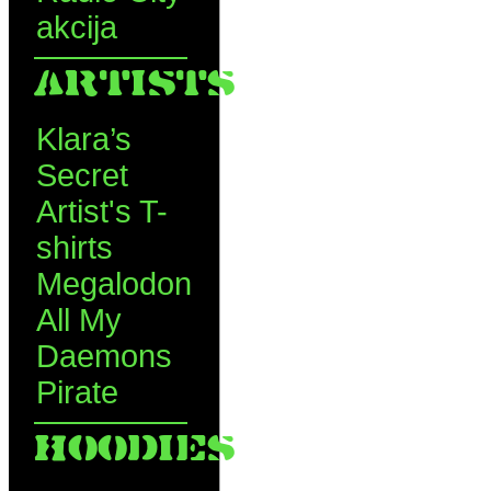
akcija
ARTISTS
Klara’s
Secret
Artist's T-
shirts
Megalodon
All My
Daemons
Pirate
HOODIES