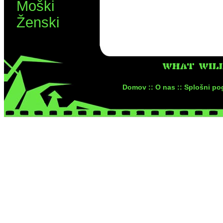
Moški
Ženski
WHAT WIL
Domov ::
O nas ::
Splošni pog