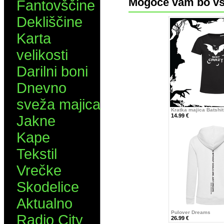
Mogoče vam bo vš
Fantovščine
Dekliščine
Karta
velikosti
Darilni boni
Dnevno
sveža majica
Kratka majica Batshit
14.99 €
Jakne
Kape
Tekstil
Vrečke
Skodelice
Aktualno
Pulover Dreams
Radio City
26.99 €