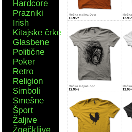
Hardcore
Prazniki
Moška majica Deer
Moška 
12.95 €
12.95 
Irish
Kitajske črke
Glasbene
Politične
Poker
Retro
Religion
Moška majica Ape
Moška 
Simboli
12.95 €
12.95 
Smešne
Šport
Žaljive
Žgečkljive