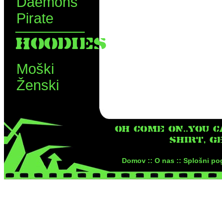
Daemons
Pirate
HOODIES
Moški
Ženski
OH COME ON..YOU C
SHIRT, G
Domov ::
O nas ::
Splošni pog