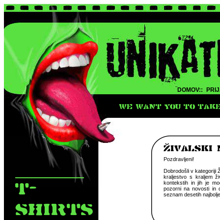
DOMOV::
PRIJ
WE WANT YOU TO TAKE 
zIVALSKI 
Pozdravljeni!
Dobrodošli v kategoriji 
kraljestvo s kraljem ži
T-
kontekstih in jih je mo
pozorni na novosti in d
seznam desetih najbolje
SHIRTS