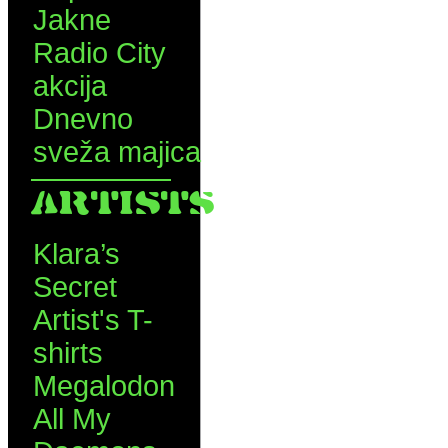
Jakne
Radio City
akcija
Dnevno
sveža majica
ARTISTS
Klara’s
Secret
Artist's T-
shirts
Megalodon
All My