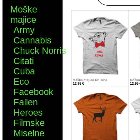
Moške
majice
Army
Cannabis
Chuck Norris
Citati
Cuba
Eco
Moška majica Mr. Tuna
Moška
12.95 €
12.95 
Facebook
Fallen
Heroes
Filmske
Miselne