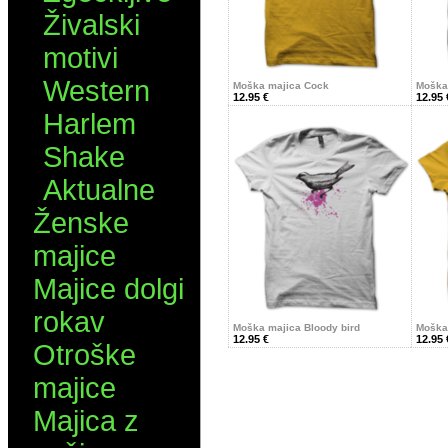
Živalski
motivi
Western
Moška majica Cock
Moška
12.95 €
12.95 
Harlem
Shake
Aktualne
Ženske
majice
Majice dolgi
rokav
Moška majica Bloody bird
Moška
12.95 €
12.95 
Otroške
majice
Majica z