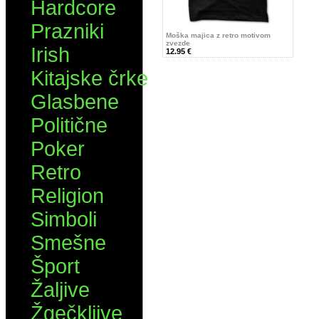
Hardcore
Prazniki
Moška majica z retro motivom
zvezde
Irish
12.95 €
Kitajske črke
Glasbene
Politične
Poker
Retro
Religion
Simboli
Smešne
Šport
Žaljive
Žgečkljive