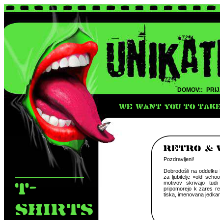
DOMOV::
PRIJ
WE WANT YOU TO TAKE 
RETRO & 
Pozdravljeni!
Dobrodošli na oddelku R
za ljubitelje »old scho
T-
motivov skrivajo tud
pripomorejo k zares re
tiska, imenovana jedkanj
SHIRTS