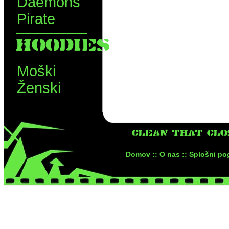
Daemons
Pirate
HOODIES
Moški
Ženski
CLEAN THAT CLO
Domov ::
O nas ::
Splošni pog