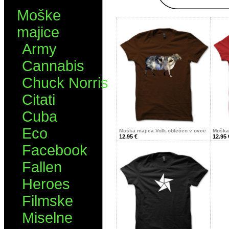
Moške
majice
Army
Cannabis
Chuck Norris
Citati
Cuba
Eco
Moška majica Volk oblečen v ovce
Moška
12.95 €
12.95 
Facebook
Fallen
Heroes
Filmske
Miselne