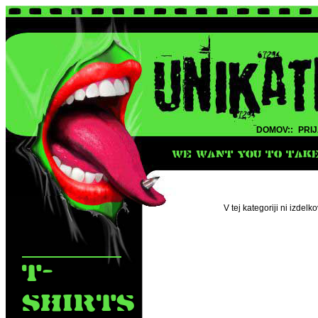
DOMOV::
PRIJ
WE WANT YOU TO TAKE 
V tej kategoriji ni izdelkov
T-
SHIRTS