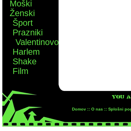
Moški
Ženski
Šport
Prazniki
Valentinovo
Harlem
Shake
Film
YOU 
Domov ::
O nas ::
Splošni pog