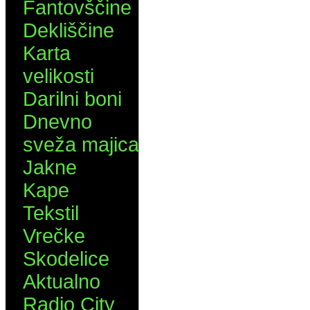
Fantovščine
Dekliščine
Karta
velikosti
Darilni boni
Dnevno
sveža majica
Jakne
Kape
Tekstil
Vrečke
Skodelice
Aktualno
Radio City