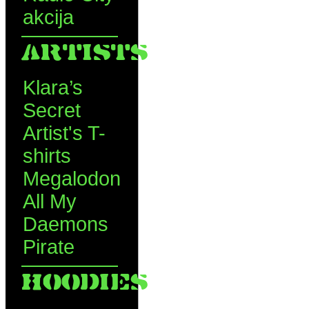
akcija
ARTISTS
Klara’s
Secret
Artist's T-
shirts
Megalodon
All My
Daemons
Pirate
HOODIES