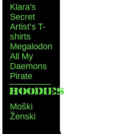
Klara’s
Secret
Artist's T-
shirts
Megalodon
All My
Daemons
Pirate
HOODIES
Moški
Ženski