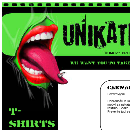
DOMOV::
PRIJ
WE WANT YOU TO TAKE 
CANNA
Pozdravljeni!
Dobrodošli v ka
motivi za nekat
T-
rastlino. Bodite
Preverite tudi s
SHIRTS