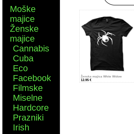
Moške
majice
Ženske
majice
Cannabis
Cuba
Eco
Facebook
Ženska majica White Widow
12.95 €
Filmske
Miselne
Hardcore
Prazniki
Irish