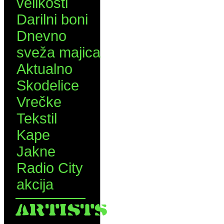
velikosti
Darilni boni
Dnevno
sveža majica
Aktualno
Skodelice
Vrečke
Tekstil
Kape
Jakne
Radio City
akcija
ARTISTS