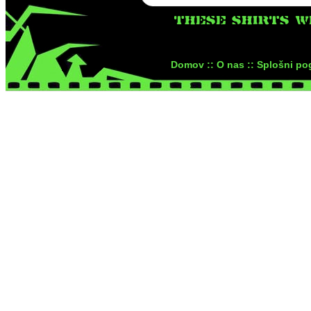
THESE SHIRTS W
Domov ::
O nas ::
Splošni pog