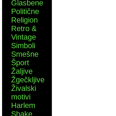
Glasbene
Politične
Religion
Retro &
Vintage
Simboli
Smešne
Šport
Žaljive
Žgečkljive
Živalski
motivi
Harlem
Shake