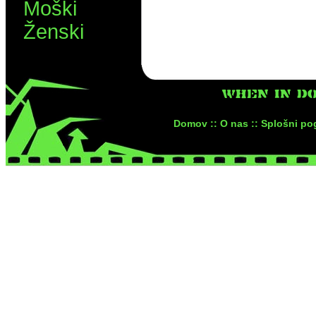
Moški
Ženski
WHEN IN DO
Domov ::
O nas ::
Splošni pog