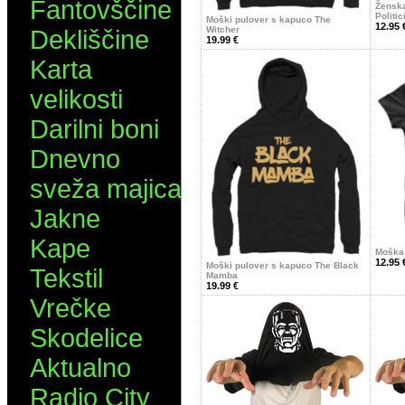
Fantovščine
Ženska
Politi
Moški pulover s kapuco The
12.95 
Witcher
Dekliščine
19.99 €
Karta
velikosti
Darilni boni
Dnevno
sveža majica
Jakne
Kape
Moška 
12.95 
Moški pulover s kapuco The Black
Tekstil
Mamba
19.99 €
Vrečke
Skodelice
Aktualno
Radio City