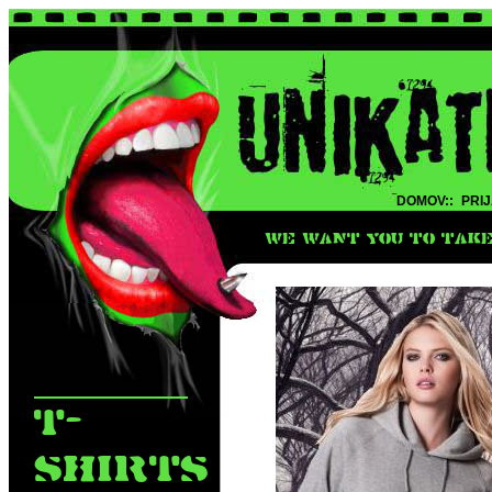
DOMOV::
PRIJ
WE WANT YOU TO TAKE 
T-
SHIRTS