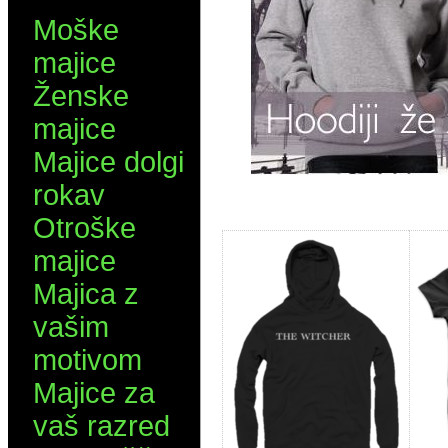
Moške
majice
Ženske
majice
Majice dolgi
rokav
Otroške
majice
Majica z
vašim
motivom
Majice za
vaš razred