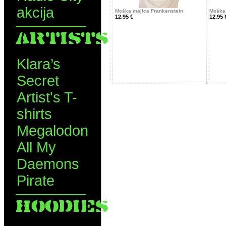
akcija
Moška majica Frankenstein
Moška
12.95 €
12.95 
ARTISTS
Klara’s
Secret
Artist's T-
shirts
Megalodon
All My
Daemons
Pirate
HOODIES